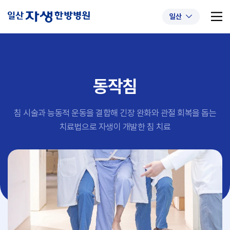
일산
동작침
추천 검색어
#초음파약침
#척추압박골절
침 시술과 능동적 운동을 결합해 긴장 완화와 관절 회복을 돕는
#교통사고후유증
#허리디스크
#목디스크
치료법으로 자생이 개발한 침 치료
#추나요법