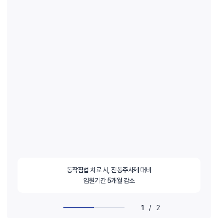
동작침법 치료 시, 진통주사제 대비
입원기간 5개월 감소
1
/
2