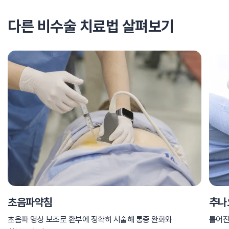
다른 비수술 치료법 살펴보기
초음파약침
추나
초음파 영상 보조로 환부에 정확히 시술해 통증 완화와
틀어진