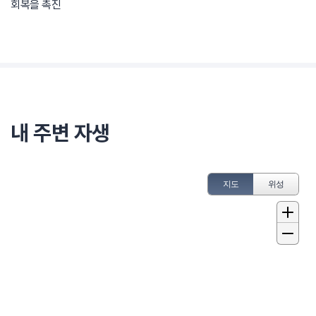
회복을 촉진
내 주변 자생
지도
위성