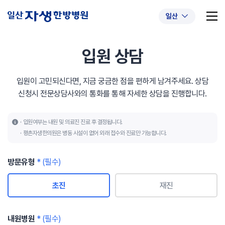
일산
입원 상담
입원이 고민되신다면, 지금 궁금한 점을 편하게 남겨주세요.
상담
추천 검색어
#초음파약침
#척추압박골절
신청시 전문상담사와의 통화를 통해 자세한 상담을 진행합니다.
#교통사고후유증
#허리디스크
#목디스크
입원여부는 내원 및 의료진 진료 후 결정됩니다.
#추나요법
평촌자생한의원은 병동 시설이 없어 외래 접수와 진료만 가능합니다.
방문유형
* (필수)
초진
재진
내원병원
* (필수)