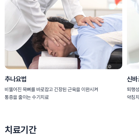
추나요법
신바
비뚤어진 목뼈를 바로잡고 긴장된 근육을 이완시켜
퇴행성
통증을 줄이는 수기치료
약침
치료기간