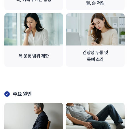
팔, 손 저림
긴장성 두통 및
목 운동 범위 제한
목뼈 소리
주요 원인