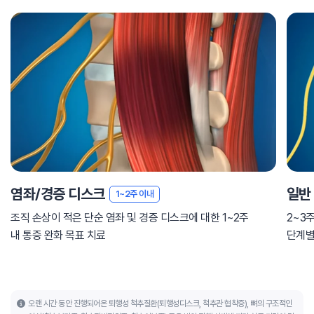
염좌/경증 디스크
일반
1~2주 이내
조직 손상이 적은 단순 염좌 및 경증 디스크에 대한 1~2주
2~3
내 통증 완화 목표 치료
단계별
오랜 시간 동안 진행되어온 퇴행성 척추질환(퇴행성디스크, 척추관 협착증), 뼈의 구조적인