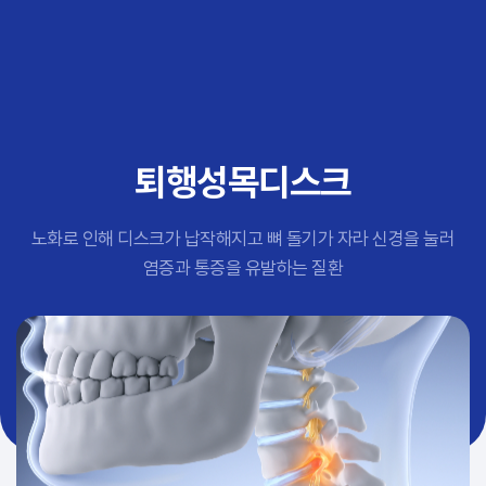
추천 검색어
#초음파약침
#척추압박골절
#교통사고후유증
#허리디스크
#목디스크
퇴행성목디스크
#추나요법
노화로 인해 디스크가 납작해지고 뼈 돌기가 자라 신경을 눌러
염증과 통증을 유발하는 질환