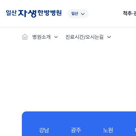
척추·
일산
대표
강남
광주
노원
대
병원소개
진료시간/오시는길
보라매
부산
부천
분당
수
척추·관절
예약·문의
자생한약
커뮤니티
병원소개
클리닉
치료법
허리
척추·관절
자생비수술치료
한약
치료사례
바로 예약
인사말
보약
자생소개
목
첩약건
전화 
증상
리얼
초음
인천
일산
잠실
창원
천
허리디스크
교통사고후유증
MRI 치료사례
목디스크
안면신
후기메
신경근회복술
자주묻는질문
한약배
도수
척추관협착증
척추압박골절
안면마비 치료사례
거북목증
기능성
후기인
퇴행성디스크
수술후재활
알레르
추천 검색어
#초음파
척추전방전위증
수술후통증증후군
뇌혈관
허리염좌
성장·자세교정
비만 
테니스
자생인 칭찬
건의
강남
광주
노원