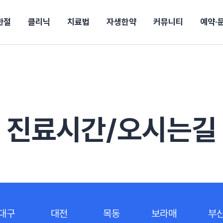
관절
클리닉
치료법
자생한약
커뮤니티
예약·
구
대전
목동
원
안산
울산
강보험
상담 예약
별
후기
파 약침
의료진 소개
턱
공지사항
신바로메틴
입원 상담
여성질환
진료시간/오시는길
추나요법
무릎
자생소식
진료비 안내
산재지정병원
신바로약침·봉침
어깨
건강정보
비급여진료비
고관절
자가테스트
신바로한약
제증
손·
안
청주
해운대
경마비
시지
턱관절장애
월경통
퇴행성관절염
오십견
고관절질환
허리 디스크
손목
송조회
치료·물리치료
MRI·X-ray
진료시간/오시는길
후군
 소화불량
터뷰
산전산후
석회화건염
목 디스크
족저
기 비염
갱년기증후군
무릎 질환
손목
약침
#척추압박골절
#교통사고후유증
#허리디스크
#목디스크
질환 후유증
비염
클리닉
허약증세
엘보·골프엘보
하기
자생TV보니
이벤트
대구
대전
목동
보라매
부