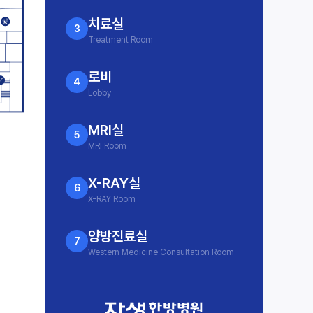
치료실
3
Treatment Room
로비
4
Lobby
MRI실
5
MRI Room
X-RAY실
6
X-RAY Room
양방진료실
7
Western Medicine Consultation Room
2인실
8
2-Bed Room